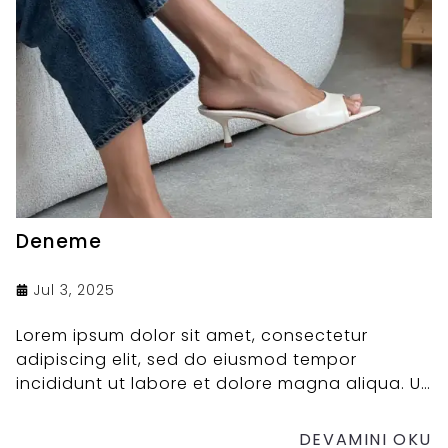
Deneme
Jul 3, 2025
Lorem ipsum dolor sit amet, consectetur
adipiscing elit, sed do eiusmod tempor
incididunt ut labore et dolore magna aliqua. Ut
enim ad minim veniam, quis nostrud
exercitation ullamco laboris nisi ut aliquip ex ea
DEVAMINI OKU