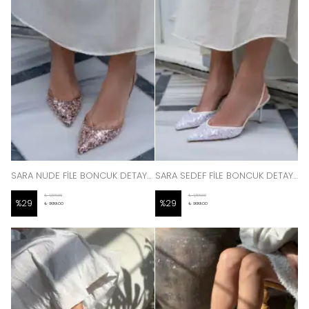
SARA NUDE FİLE BONCUK DETAYLI SİVRİ BURUN KADIN TOPUKLU AYAKKABI
SARA SEDEF FİLE BONCUK DETAYLI SİVRİ BURUN KADIN TOPUKLU AYAKKABI
₺ 1,399.00
₺ 1,399.00
%
29
%
29
₺ 999.00
₺ 999.00