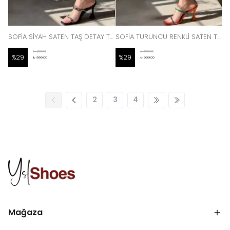
SOFİA SİYAH SATEN TAŞ DETAY TOPUKLU KADIN SANDALET
SOFİA TURUNCU RENKLİ SATEN TAŞ DETAY TOPUKLU KADIN SANDALET
₺ 1,399.00
₺ 1,399.00
%
29
%
29
₺ 999.00
₺ 999.00
2
3
4
Mağaza