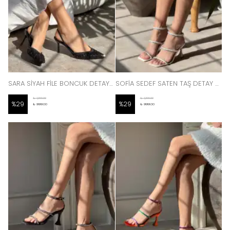
SARA SİYAH FİLE BONCUK DETAYLI SİVRİ BURUN KADIN TOPUKLU AYAKKABI
SOFİA SEDEF SATEN TAŞ DETAY TOPUKLU KADIN SANDALET
₺ 1,399.00
₺ 1,399.00
%
29
%
29
₺ 999.00
₺ 999.00