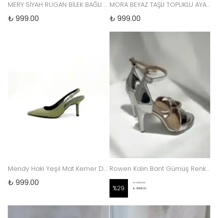
MERY SİYAH RUGAN BİLEK BAĞLI KADIN TOPUKLU SANDALET
MORA BEYAZ TAŞLI TOPUKLU AYAKKABI
₺ 999.00
₺ 999.00
Mendy Haki Yeşil Mat Kemer Detay Sivri Burun Kadın Topuklu Ayakkabı
Rowen Kalın Bant Gümüş Renk Topuklu Ayakkabı
₺ 999.00
₺ 1,399.00
%
29
₺ 999.00