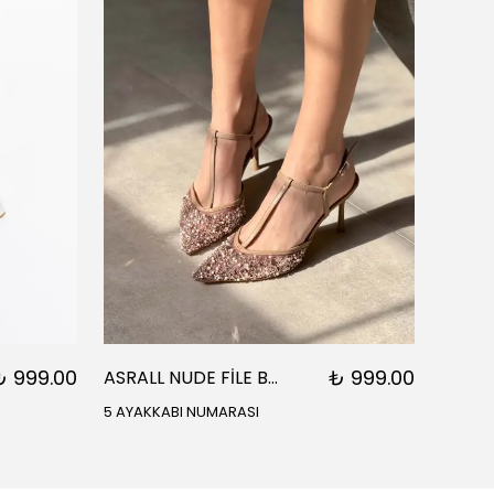
₺ 999.00
₺ 999.00
ASRALL NUDE FİLE BONCUK DETAYLI SİVRİ BURUN BİLEK BAĞLI KADIN TOPUKLU
5 AYAKKABI NUMARASI
5 AYAK