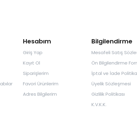
Hesabım
Bilgilendirme
Giriş Yap
Mesafeli Satış Sözl
Kayıt Ol
Ön Bilgilendirme Fo
Siparişlerim
İptal ve İade Politika
abılar
Favori Ürünlerim
Üyelik Sözleşmesi
Adres Bilgilerim
Gizlilik Politikası
K.V.K.K.