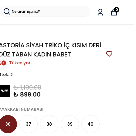
0
ASTORİA SİYAH TRİKO İÇ KISIM DERİ
DÜZ TABAN KADIN BABET
Tükeniyor
Stok
:
2
₺ 1,199.00
%
25
₺ 899.00
AYAKKABI NUMARASI
36
37
38
39
40