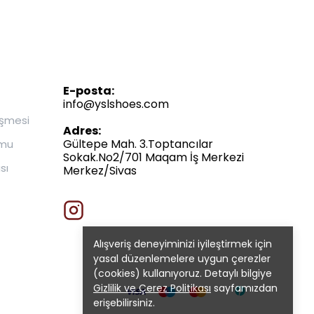
E-posta:
info@yslshoes.com
eşmesi
Adres:
Gültepe Mah. 3.Toptancılar
rmu
Sokak.No2/701 Maqam İş Merkezi
sı
Merkez/Sivas
Alışveriş deneyiminizi iyileştirmek için
yasal düzenlemelere uygun çerezler
(cookies) kullanıyoruz. Detaylı bilgiye
Gizlilik ve Çerez Politikası
sayfamızdan
erişebilirsiniz.