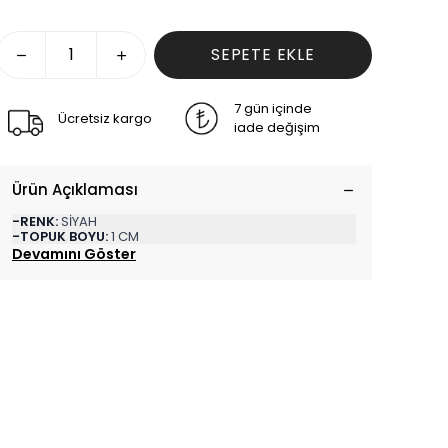
SEPETE EKLE
7 gün içinde
Ücretsiz kargo
iade değişim
Ürün Açıklaması
-RENK:
SİYAH
-TOPUK BOYU:
1 CM
Devamını Göster