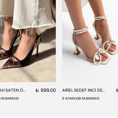
₺ 999.00
ARES SİYAH SATEN ÖNÜ SARI SİYAH DETAYLI BİLEK BAĞLI KADIN TOPUKLU AYAKKABI
ARİEL SEDEF INCİ DETAY BİLEK BAĞLI KADIN TOPUKLU SANDALET
I NUMARASI
5 AYAKKABI NUMARASI