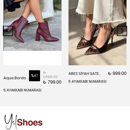
₺
₺ 999.00
ARES SİYAH SATEN ÖNÜ SARI SİYAH DETAYLI BİLEK BAĞLI KADIN TOPUKLU AYAKKABI
%
47
1,499.00
Aqua Bordo Mat Fermuar Detay Sivri Burun Kadın Topuklu Bot
₺ 799.00
5 AYAKKABI NUMARASI
5 AYAKKABI NUMARASI