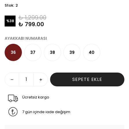
Stok
:
2
₺ 1,299.00
%
38
₺ 799.00
AYAKKABI NUMARASI
36
37
38
39
40
SEPETE EKLE
Ücretsiz kargo
7 gün içinde iade değişim