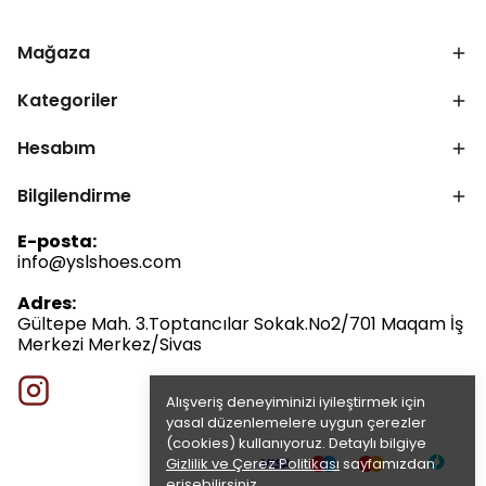
Mağaza
Kategoriler
Hesabım
Bilgilendirme
E-posta:
info@yslshoes.com
Adres:
Gültepe Mah. 3.Toptancılar Sokak.No2/701 Maqam İş
Merkezi Merkez/Sivas
Alışveriş deneyiminizi iyileştirmek için
yasal düzenlemelere uygun çerezler
(cookies) kullanıyoruz. Detaylı bilgiye
Gizlilik ve Çerez Politikası
sayfamızdan
erişebilirsiniz.