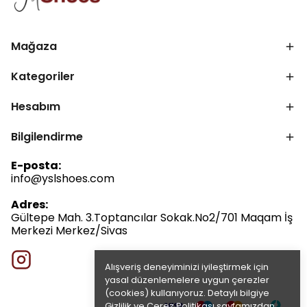
Mağaza
Kategoriler
Hesabım
Bilgilendirme
E-posta:
info@yslshoes.com
Adres:
Gültepe Mah. 3.Toptancılar Sokak.No2/701 Maqam İş
Merkezi Merkez/Sivas
Alışveriş deneyiminizi iyileştirmek için
yasal düzenlemelere uygun çerezler
(cookies) kullanıyoruz. Detaylı bilgiye
Gizlilik ve Çerez Politikası
sayfamızdan