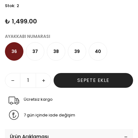
Stok
:
2
₺ 1,499.00
AYAKKABI NUMARASI
36
37
38
39
40
SEPETE EKLE
Ücretsiz kargo
7 gün içinde iade değişim
Ürün Açıklaması