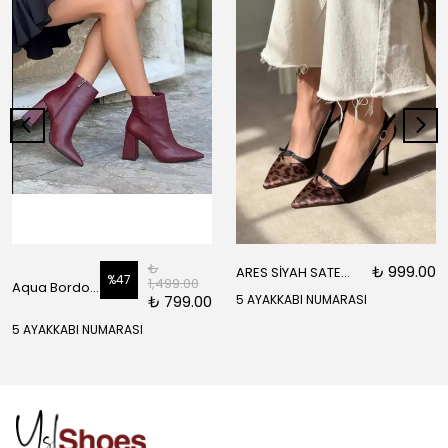
₺
₺ 999.00
ARES SİYAH SATEN ÖNÜ SARI SİYAH DETAYLI BİLEK BAĞLI KADIN TOPUKLU AYAKKABI
%
47
1,499.00
Aqua Bordo Mat Fermuar Detay Sivri Burun Kadın Topuklu Bot
₺ 799.00
5 AYAKKABI NUMARASI
5 AYAKKABI NUMARASI