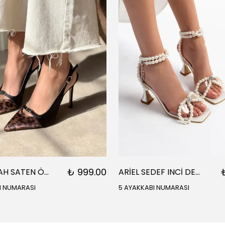
₺ 999.00
ARES SİYAH SATEN ÖNÜ SARI SİYAH DETAYLI BİLEK BAĞLI KADIN TOPUKLU AYAKKABI
ARİEL SEDEF INCİ DETAY BİLEK BAĞLI KADIN TOPUKLU SANDALET
I NUMARASI
5 AYAKKABI NUMARASI