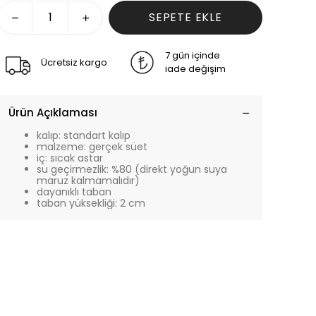
SEPETE EKLE
7 gün içinde
Ücretsiz kargo
iade değişim
Ürün Açıklaması
kalıp: standart kalıp
malzeme: gerçek süet
iç: sıcak astar
su geçirmezlik: %80 (direkt yoğun suya
maruz kalmamalıdır)
dayanıklı taban
taban yüksekliği: 2 cm