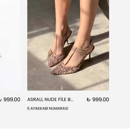
₺ 999.00
₺ 999.00
ASRALL NUDE FİLE BONCUK DETAYLI SİVRİ BURUN BİLEK BAĞLI KADIN TOPUKLU
5 AYAKKABI NUMARASI
5 AYAK