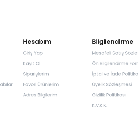
Hesabım
Bilgilendirme
Giriş Yap
Mesafeli Satış Sözl
Kayıt Ol
Ön Bilgilendirme Fo
Siparişlerim
İptal ve İade Politika
abılar
Favori Ürünlerim
Üyelik Sözleşmesi
Adres Bilgilerim
Gizlilik Politikası
K.V.K.K.