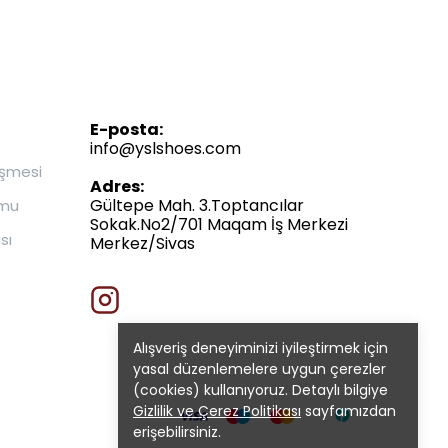
E-posta:
info@yslshoes.com
eşmesi
Adres:
Gültepe Mah. 3.Toptancılar
rmu
Sokak.No2/701 Maqam İş Merkezi
sı
Merkez/Sivas
Alışveriş deneyiminizi iyileştirmek için
yasal düzenlemelere uygun çerezler
(cookies) kullanıyoruz. Detaylı bilgiye
Gizlilik ve Çerez Politikası
sayfamızdan
erişebilirsiniz.