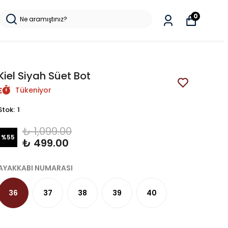
0
Kiel Siyah Süet Bot
Tükeniyor
Stok
:
1
₺ 1,099.00
%
55
₺ 499.00
AYAKKABI NUMARASI
36
37
38
39
40