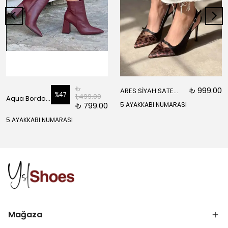
₺
₺ 999.00
ARES SİYAH SATEN ÖNÜ SARI SİYAH DETAYLI BİLEK BAĞLI KADIN TOPUKLU AYAKKABI
%
47
1,499.00
Aqua Bordo Mat Fermuar Detay Sivri Burun Kadın Topuklu Bot
₺ 799.00
5 AYAKKABI NUMARASI
5 AYAKKABI NUMARASI
Mağaza