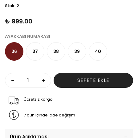
Stok
:
2
₺ 999.00
AYAKKABI NUMARASI
36
37
38
39
40
SEPETE EKLE
Ücretsiz kargo
7 gün içinde iade değişim
Ürün Açıklaması