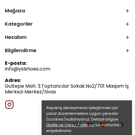
Mağaza
Kategoriler
Hesabım
Bilgilendirme
E-posta:
info@yslshoes.com
Adres:
Gültepe Mah. 3.Toptancılar Sokak.No2/701 Maqam İş
Merkezi Merkez/Sivas
Alışveriş deneyiminizi iyileştirmek için
yasal düzenlemelere uygun çerezler
(cookies) kullanıyoruz. Detaylı bilgiye
Gizlilik ve Çerez Politikası
sayfamızdan
erişebilirsiniz.