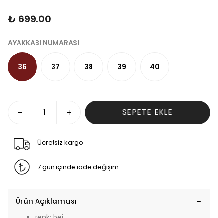
₺ 699.00
AYAKKABI NUMARASI
36
37
38
39
40
SEPETE EKLE
Ücretsiz kargo
7 gün içinde iade değişim
Ürün Açıklaması
renk: bej