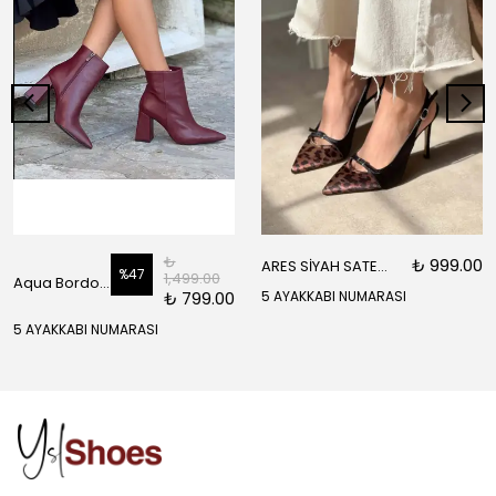
₺
₺ 999.00
ARES SİYAH SATEN ÖNÜ SARI SİYAH DETAYLI BİLEK BAĞLI KADIN TOPUKLU AYAKKABI
%
47
1,499.00
Aqua Bordo Mat Fermuar Detay Sivri Burun Kadın Topuklu Bot
₺ 799.00
5 AYAKKABI NUMARASI
5 AYAKKABI NUMARASI