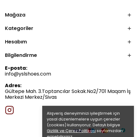
Mağaza
Kategoriler
Hesabım
Bilgilendirme
E-posta:
info@yslshoes.com
Adres:
Gültepe Mah. 3.Toptancılar Sokak.No2/701 Maqam İş
Merkezi Merkez/Sivas
Alışveriş deneyiminizi iyileştirmek için
yasal düzenlemelere uygun çerezler
(cookies) kullanıyoruz. Detaylı bilgiye
Gizlilik ve Çerez Politikası
sayfamızdan
erişebilirsiniz.