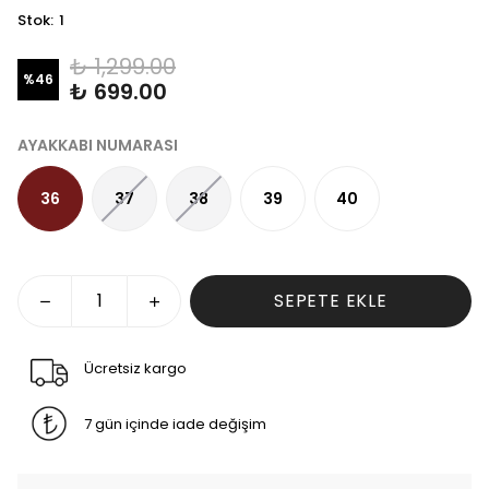
Stok
:
1
₺ 1,299.00
%
46
₺ 699.00
AYAKKABI NUMARASI
36
37
38
39
40
SEPETE EKLE
Ücretsiz kargo
7 gün içinde iade değişim