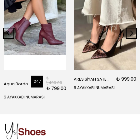
₺
₺ 999.00
ARES SİYAH SATEN ÖNÜ SARI SİYAH DETAYLI BİLEK BAĞLI KADIN TOPUKLU AYAKKABI
%
47
1,499.00
Aqua Bordo Mat Fermuar Detay Sivri Burun Kadın Topuklu Bot
₺ 799.00
5 AYAKKABI NUMARASI
5 AYAKKABI NUMARASI