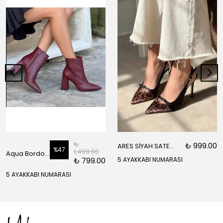
₺
₺ 999.00
ARES SİYAH SATEN ÖNÜ SARI SİYAH DETAYLI BİLEK BAĞLI KADIN TOPUKLU AYAKKABI
%
47
1,499.00
Aqua Bordo Mat Fermuar Detay Sivri Burun Kadın Topuklu Bot
₺ 799.00
5 AYAKKABI NUMARASI
5 AYAKKABI NUMARASI