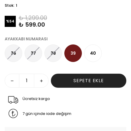
Stok
:
1
₺ 1,299.00
%
54
₺ 599.00
AYAKKABI NUMARASI
36
37
38
39
40
SEPETE EKLE
Ücretsiz kargo
7 gün içinde iade değişim