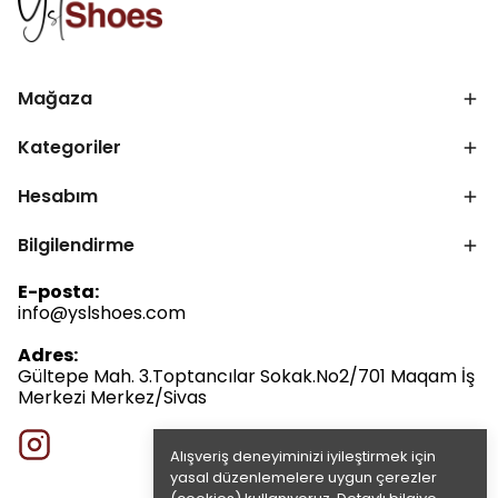
Mağaza
Kategoriler
Hesabım
Bilgilendirme
E-posta:
info@yslshoes.com
Adres:
Gültepe Mah. 3.Toptancılar Sokak.No2/701 Maqam İş
Merkezi Merkez/Sivas
Alışveriş deneyiminizi iyileştirmek için
yasal düzenlemelere uygun çerezler