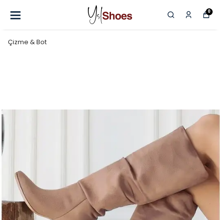
0
Çizme & Bot