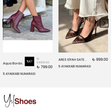
₺
₺ 999.00
ARES SİYAH SATEN ÖNÜ SARI SİYAH DETAYLI BİLEK BAĞLI KADIN TOPUKLU AYAKKABI
%
47
1,499.00
Aqua Bordo Mat Fermuar Detay Sivri Burun Kadın Topuklu Bot
₺ 799.00
5 AYAKKABI NUMARASI
5 AYAKKABI NUMARASI