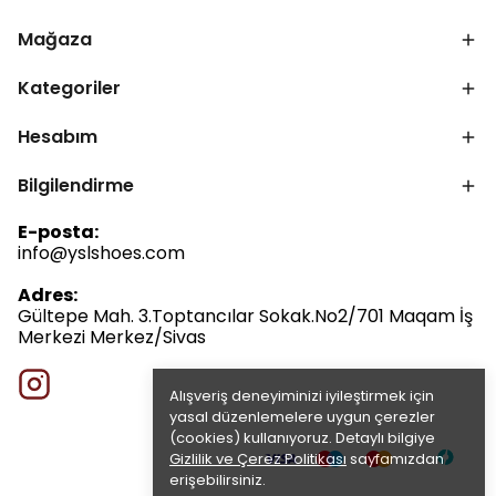
Mağaza
Kategoriler
Hesabım
Bilgilendirme
E-posta:
info@yslshoes.com
Adres:
Gültepe Mah. 3.Toptancılar Sokak.No2/701 Maqam İş
Merkezi Merkez/Sivas
Alışveriş deneyiminizi iyileştirmek için
yasal düzenlemelere uygun çerezler
(cookies) kullanıyoruz. Detaylı bilgiye
Gizlilik ve Çerez Politikası
sayfamızdan
erişebilirsiniz.