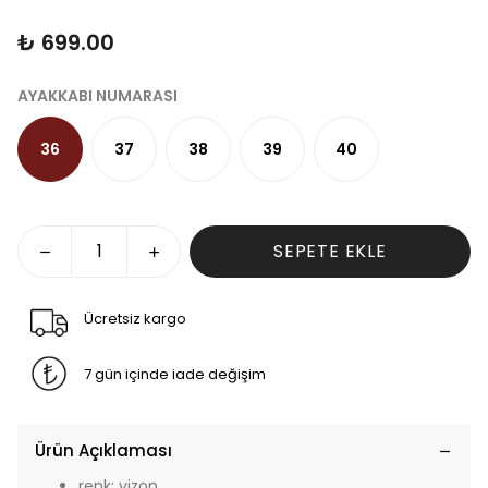
₺ 699.00
AYAKKABI NUMARASI
36
37
38
39
40
SEPETE EKLE
Ücretsiz kargo
7 gün içinde iade değişim
Ürün Açıklaması
renk: vizon