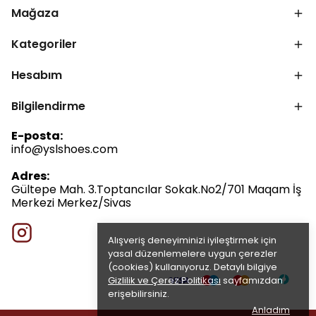
Mağaza
Kategoriler
Hesabım
Bilgilendirme
E-posta:
info@yslshoes.com
Adres:
Gültepe Mah. 3.Toptancılar Sokak.No2/701 Maqam İş
Merkezi Merkez/Sivas
Alışveriş deneyiminizi iyileştirmek için
yasal düzenlemelere uygun çerezler
(cookies) kullanıyoruz. Detaylı bilgiye
Gizlilik ve Çerez Politikası
sayfamızdan
erişebilirsiniz.
Anladım