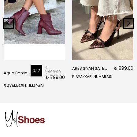
₺
₺ 999.00
ARES SİYAH SATEN ÖNÜ SARI SİYAH DETAYLI BİLEK BAĞLI KADIN TOPUKLU AYAKKABI
%
47
1,499.00
Aqua Bordo Mat Fermuar Detay Sivri Burun Kadın Topuklu Bot
₺ 799.00
5 AYAKKABI NUMARASI
5 AYAKKABI NUMARASI