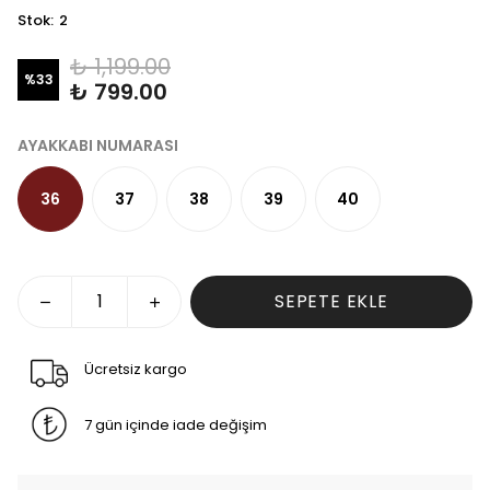
Stok
:
2
₺ 1,199.00
%
33
₺ 799.00
AYAKKABI NUMARASI
36
37
38
39
40
SEPETE EKLE
Ücretsiz kargo
7 gün içinde iade değişim