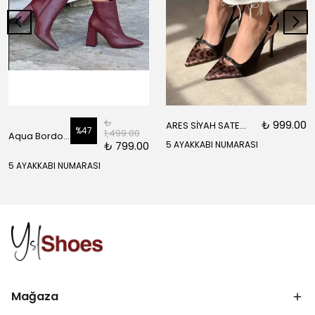
₺
₺ 999.00
ARES SİYAH SATEN ÖNÜ SARI SİYAH DETAYLI BİLEK BAĞLI KADIN TOPUKLU AYAKKABI
%
47
1,499.00
Aqua Bordo Mat Fermuar Detay Sivri Burun Kadın Topuklu Bot
₺ 799.00
5 AYAKKABI NUMARASI
5 AYAKKABI NUMARASI
Mağaza