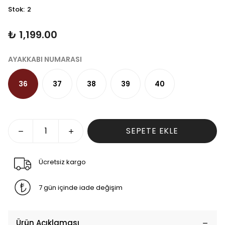
Stok
:
2
₺ 1,199.00
AYAKKABI NUMARASI
36
37
38
39
40
SEPETE EKLE
Ücretsiz kargo
7 gün içinde iade değişim
Ürün Açıklaması