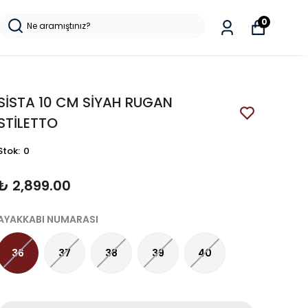
0
SİSTA 10 CM SİYAH RUGAN
STİLETTO
Stok
:
0
₺ 2,899.00
AYAKKABI NUMARASI
36
37
38
39
40