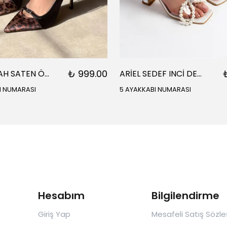
₺ 999.00
ARES SİYAH SATEN ÖNÜ SARI SİYAH DETAYLI BİLEK BAĞLI KADIN TOPUKLU AYAKKABI
ARİEL SEDEF INCİ DETAY BİLEK BAĞLI KADIN TOPUKLU SANDALET
I NUMARASI
5 AYAKKABI NUMARASI
Hesabım
Bilgilendirme
Giriş Yap
Mesafeli Satış Sözl