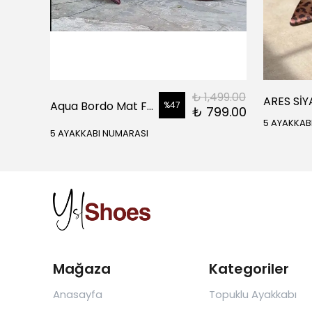
399.00
₺ 1,499.00
Aqua Bordo Mat Fermuar Detay Sivri Burun Kadın Topuklu Bot
%
47
99.00
₺ 799.00
5 AYAKKAB
5 AYAKKABI NUMARASI
Mağaza
Kategoriler
Anasayfa
Topuklu Ayakkabı