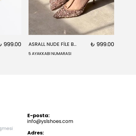
₺ 999.00
₺ 999.00
ASRALL NUDE FİLE BONCUK DETAYLI SİVRİ BURUN BİLEK BAĞLI KADIN TOPUKLU
5 AYAKKABI NUMARASI
5 AYAK
E-posta:
info@yslshoes.com
eşmesi
Adres: