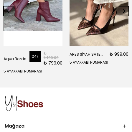
₺
₺ 999.00
ARES SİYAH SATEN ÖNÜ SARI SİYAH DETAYLI BİLEK BAĞLI KADIN TOPUKLU AYAKKABI
%
47
1,499.00
Aqua Bordo Mat Fermuar Detay Sivri Burun Kadın Topuklu Bot
₺ 799.00
5 AYAKKABI NUMARASI
5 AYAKKABI NUMARASI
Mağaza