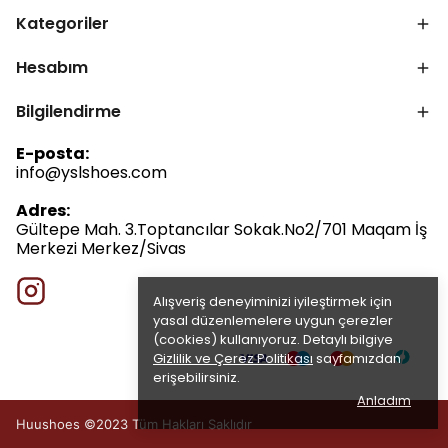
Kategoriler
Hesabım
Bilgilendirme
E-posta:
info@yslshoes.com
Adres:
Gültepe Mah. 3.Toptancılar Sokak.No2/701 Maqam İş
Merkezi Merkez/Sivas
Alışveriş deneyiminizi iyileştirmek için
yasal düzenlemelere uygun çerezler
(cookies) kullanıyoruz. Detaylı bilgiye
Gizlilik ve Çerez Politikası
sayfamızdan
erişebilirsiniz.
Anladım
Huushoes ©2023 Tüm Hakları Saklıdır