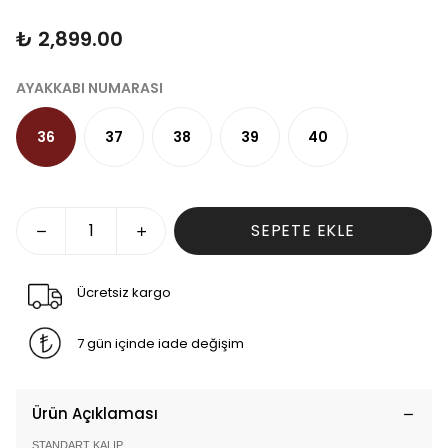
₺ 2,899.00
AYAKKABI NUMARASI
36
37
38
39
40
SEPETE EKLE
Ücretsiz kargo
7 gün içinde iade değişim
Ürün Açıklaması
STANDART KALIP