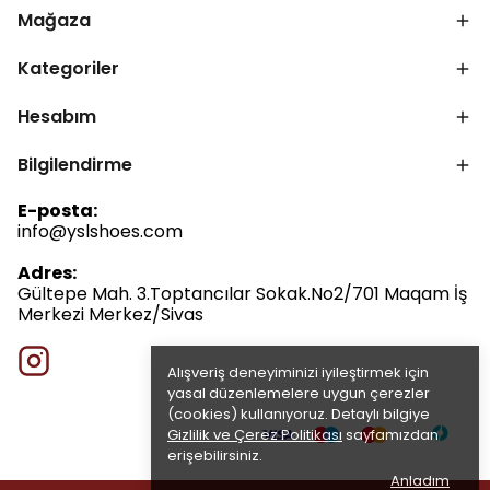
Mağaza
Kategoriler
Hesabım
Bilgilendirme
E-posta:
info@yslshoes.com
Adres:
Gültepe Mah. 3.Toptancılar Sokak.No2/701 Maqam İş
Merkezi Merkez/Sivas
Alışveriş deneyiminizi iyileştirmek için
yasal düzenlemelere uygun çerezler
(cookies) kullanıyoruz. Detaylı bilgiye
Gizlilik ve Çerez Politikası
sayfamızdan
erişebilirsiniz.
Anladım