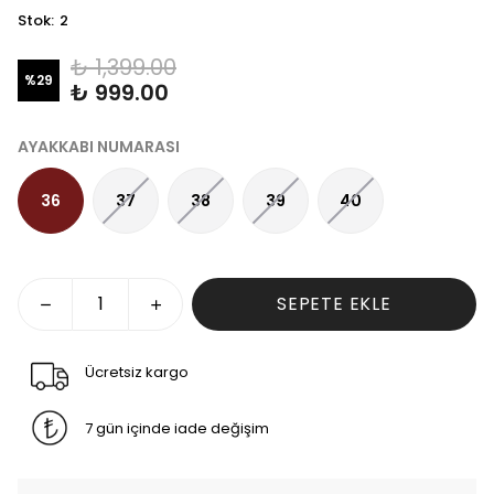
Stok
:
2
₺ 1,399.00
%
29
₺ 999.00
AYAKKABI NUMARASI
36
37
38
39
40
SEPETE EKLE
Ücretsiz kargo
7 gün içinde iade değişim