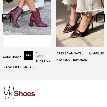
₺
₺ 999.00
ARES SİYAH SATEN ÖNÜ SARI SİYAH DETAYLI BİLEK BAĞLI KADIN TOPUKLU AYAKKABI
%
47
1,499.00
Aqua Bordo Mat Fermuar Detay Sivri Burun Kadın Topuklu Bot
₺ 799.00
5 AYAKKABI NUMARASI
5 AYAKKABI NUMARASI