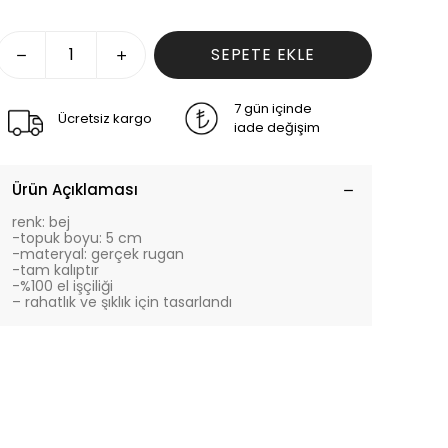
SEPETE EKLE
7 gün içinde
Ücretsiz kargo
iade değişim
Ürün Açıklaması
renk: bej
-topuk boyu: 5 cm
-materyal: gerçek rugan
-tam kalıptır
-%100 el işçiliği
– rahatlık ve şıklık için tasarlandı