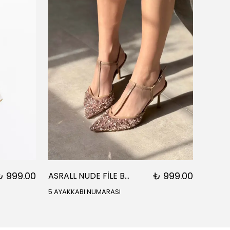
₺ 999.00
₺ 999.00
ASRALL NUDE FİLE BONCUK DETAYLI SİVRİ BURUN BİLEK BAĞLI KADIN TOPUKLU
5 AYAKKABI NUMARASI
5 AYAK