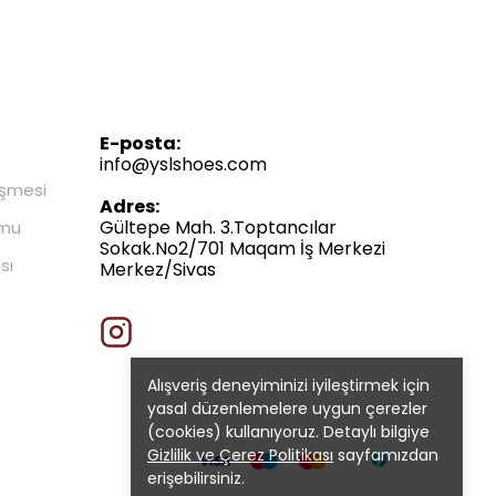
E-posta:
info@yslshoes.com
eşmesi
Adres:
Gültepe Mah. 3.Toptancılar
rmu
Sokak.No2/701 Maqam İş Merkezi
sı
Merkez/Sivas
Alışveriş deneyiminizi iyileştirmek için
yasal düzenlemelere uygun çerezler
(cookies) kullanıyoruz. Detaylı bilgiye
Gizlilik ve Çerez Politikası
sayfamızdan
erişebilirsiniz.