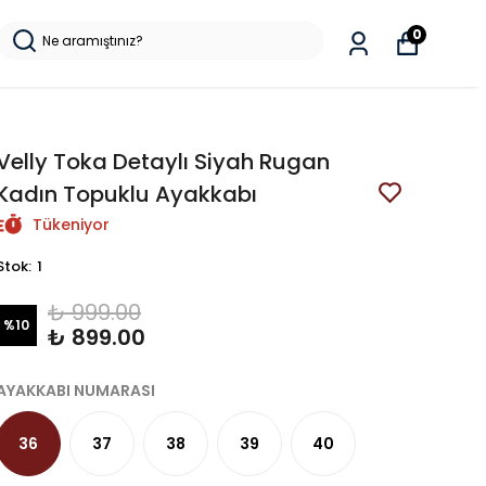
0
Velly Toka Detaylı Siyah Rugan
Kadın Topuklu Ayakkabı
Tükeniyor
Stok
:
1
₺ 999.00
%
10
₺ 899.00
AYAKKABI NUMARASI
36
37
38
39
40