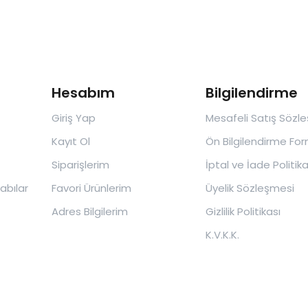
Hesabım
Bilgilendirme
Giriş Yap
Mesafeli Satış Sözl
Kayıt Ol
Ön Bilgilendirme Fo
Siparişlerim
İptal ve İade Politika
abılar
Favori Ürünlerim
Üyelik Sözleşmesi
Adres Bilgilerim
Gizlilik Politikası
K.V.K.K.