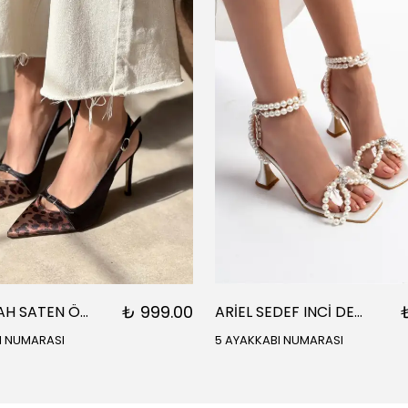
₺ 999.00
ARES SİYAH SATEN ÖNÜ SARI SİYAH DETAYLI BİLEK BAĞLI KADIN TOPUKLU AYAKKABI
ARİEL SEDEF INCİ DETAY BİLEK BAĞLI KADIN TOPUKLU SANDALET
I NUMARASI
5 AYAKKABI NUMARASI